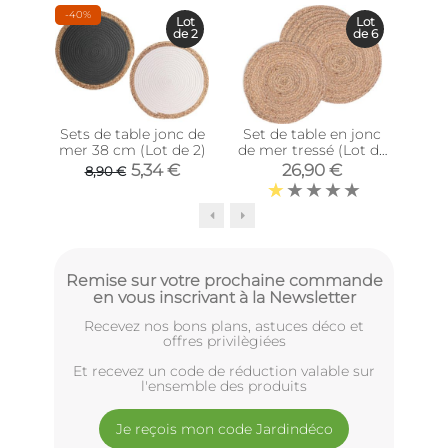
-40%
-36
Lot
Lot
de 2
de 6
Sets de table jonc de
Set de table en jonc
Se
mer 38 cm (Lot de 2)
de mer tressé (Lot de
f
6)
5,34 €
26,90 €
8,90 €
Remise sur votre prochaine commande
en vous inscrivant à la Newsletter
Recevez nos bons plans, astuces déco et
offres privilègiées
Et recevez un code de réduction valable sur
l'ensemble des produits
Je reçois mon code Jardindéco