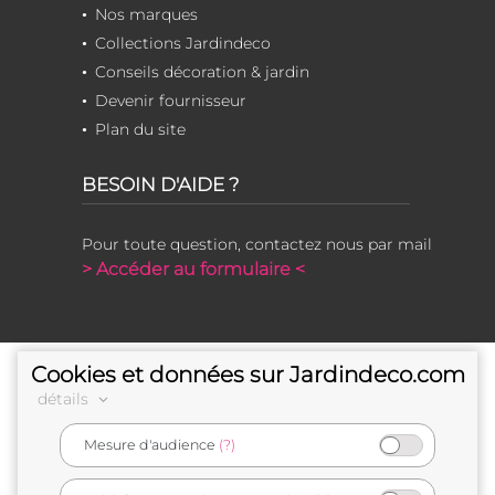
Nos marques
Collections Jardindeco
Conseils décoration & jardin
Devenir fournisseur
Plan du site
BESOIN D'AIDE ?
Pour toute question, contactez nous par mail
> Accéder au formulaire <
Cookies et données sur Jardindeco.com
détails
Mesure d'audience
(?)
e-commerçant français