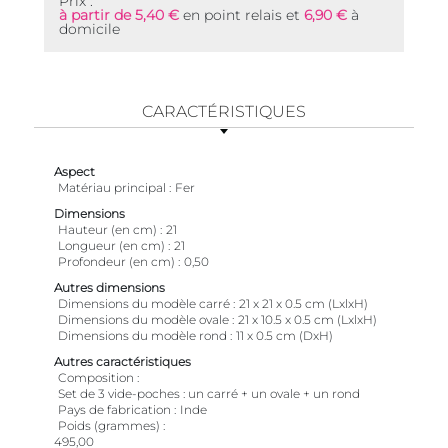
Prix :
à partir de 5,40 €
en point relais et
6,90 €
à
domicile
CARACTÉRISTIQUES
Aspect
Matériau principal
Fer
Dimensions
Hauteur (en cm)
21
Longueur (en cm)
21
Profondeur (en cm)
0,50
Autres dimensions
Dimensions du modèle carré
21 x 21 x 0.5 cm (LxlxH)
Dimensions du modèle ovale
21 x 10.5 x 0.5 cm (LxlxH)
Dimensions du modèle rond
11 x 0.5 cm (DxH)
Autres caractéristiques
Composition
Set de 3 vide-poches : un carré + un ovale + un rond
Pays de fabrication
Inde
Poids (grammes)
495,00