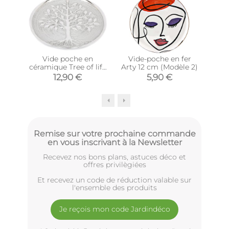
Vide poche en
Vide-poche en fer
Set
céramique Tree of life
Arty 12 cm (Modèle 2)
en
27 cm
12,90 €
5,90 €
Remise sur votre prochaine commande
en vous inscrivant à la Newsletter
Recevez nos bons plans, astuces déco et
offres privilègiées
Et recevez un code de réduction valable sur
l'ensemble des produits
Je reçois mon code Jardindéco