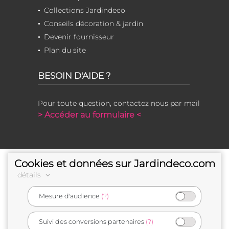
Collections Jardindeco
Conseils décoration & jardin
Devenir fournisseur
Plan du site
BESOIN D'AIDE ?
Pour toute question, contactez nous par mail
> Accéder au formulaire <
Cookies et données sur Jardindeco.com
détails
Mesure d'audience
(?)
e-commerçant français
Suivi des conversions partenaires
(?)