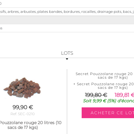
0
ifs, arbres, arbustes, plates bandes, bordures, rocailles, drainage pots, bacs, 
ns
LOTS
Secret Pouzzolane rouge 20 l
sacs de 17 kgs)
+ Secret Pouzzolane rouge 20 
sacs de 17 kgs)
199,80 €
189,81 
Soit
9,99 €
(5%)
d'écon
99,90 €
Ref. SEC-0210
Pouzzolane rouge 20 litres (10
sacs de 17 kgs)