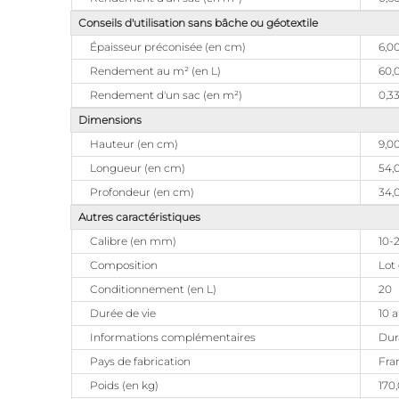
Conseils d'utilisation sans bâche ou géotextile
Épaisseur préconisée (en cm)
6,0
Rendement au m² (en L)
60,
Rendement d'un sac (en m²)
0,3
Dimensions
Hauteur (en cm)
9,0
Longueur (en cm)
54,
Profondeur (en cm)
34,
Autres caractéristiques
Calibre (en mm)
10-
Composition
Lot 
Conditionnement (en L)
20
Durée de vie
10 
Informations complémentaires
Dura
Pays de fabrication
Fra
Poids (en kg)
170