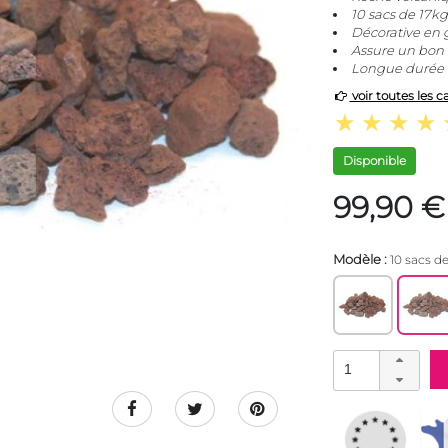
10 sacs de 17kg
Décorative en g
Assure un bon 
Longue durée d
voir toutes les c
Disponible
99,90 €
Modèle :
10 sacs de