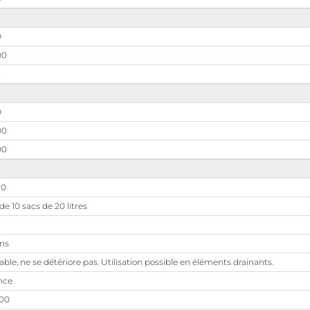
0
00
3
0
00
00
20
de 10 sacs de 20 litres
ans
ble, ne se détériore pas. Utilisation possible en éléments drainants.
nce
,00