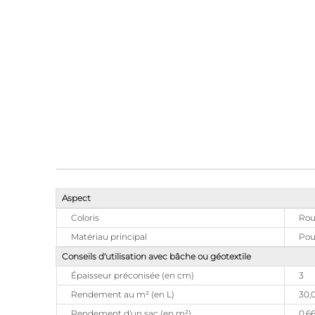
Aspect
Coloris
Rou
Matériau principal
Pou
Conseils d'utilisation avec bâche ou géotextile
Épaisseur préconisée (en cm)
3
Rendement au m² (en L)
30,
Rendement d'un sac (en m²)
0,6