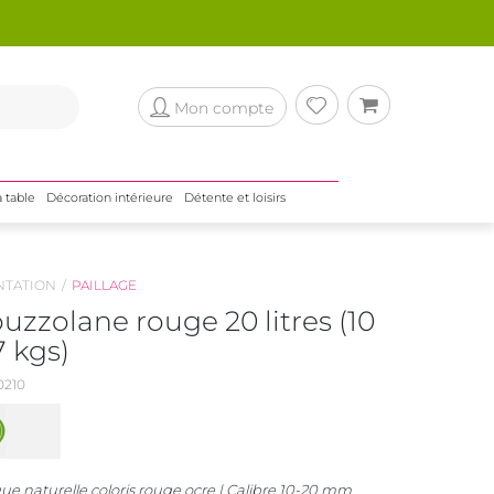
Mon compte
a table
Décoration intérieure
Détente et loisirs
NTATION
PAILLAGE
uzzolane rouge 20 litres (10
7 kgs)
210
ue naturelle coloris rouge ocre | Calibre 10-20 mm