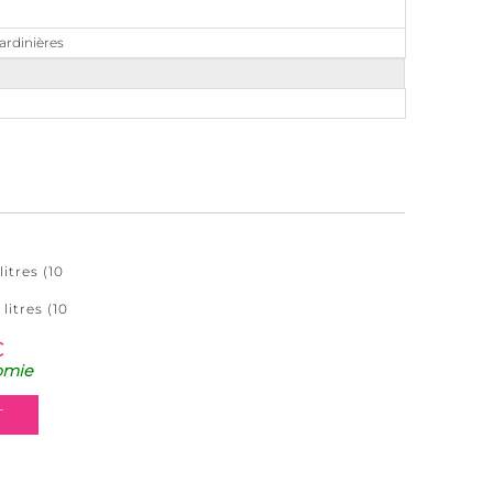
jardinières
itres (10
litres (10
€
omie