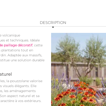
DESCRIPTION
ne volcanique
ues et techniques. Idéale
 de paillage décoratif
, cette
 plantations tout en
din. Adaptée aux massifs,
nstitue une solution durable
aturel
es, la pouzzolane valorise
s visuels élégants. Elle
ins, les aménagements
Son aspect naturel et sa
aractère à vos extérieurs.