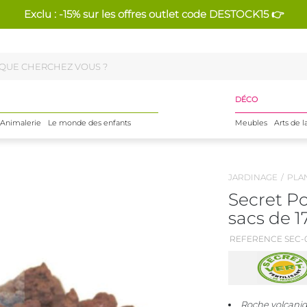
Exclu : -15% sur les offres outlet code DESTOCK15 👉
DÉCO
Animalerie
Le monde des enfants
Meubles
Arts de l
JARDINAGE
PLA
Secret Po
sacs de 1
REFERENCE SEC-0
Roche volcaniq