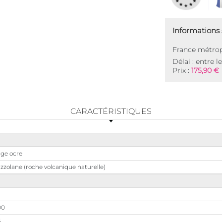
Informations s
France métrop
Délai : entre l
Prix :
175,90 €
CARACTÉRISTIQUES
ge ocre
zzolane (roche volcanique naturelle)
00
6