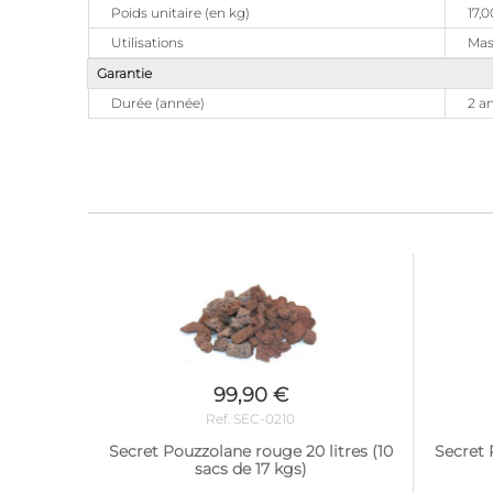
Poids unitaire (en kg)
17,0
Utilisations
Mass
Garantie
Durée (année)
2 a
99,90 €
Ref. SEC-0210
Secret Pouzzolane rouge 20 litres (10
Secret 
sacs de 17 kgs)