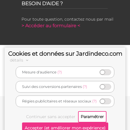
BESOIN D'AIDE ?
Pour toute question, contactez nous par mail
> Accéder au formulaire <
Cookies et données sur Jardindeco.com
détails
Mesure d'audience
(?)
e-commerçant français
Suivi des conversions partenaires
(?)
Régies publicitaires et réseaux sociaux
(?)
Conditions générales de vente