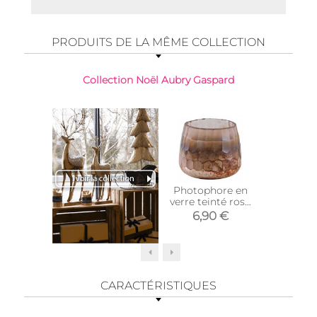
PRODUITS DE LA MÊME COLLECTION
Collection Noël Aubry Gaspard
Photophore en
Cache-
verre teinté rose
sapin en
et doré 10 cm
to
6,90 €
29,
CARACTÉRISTIQUES