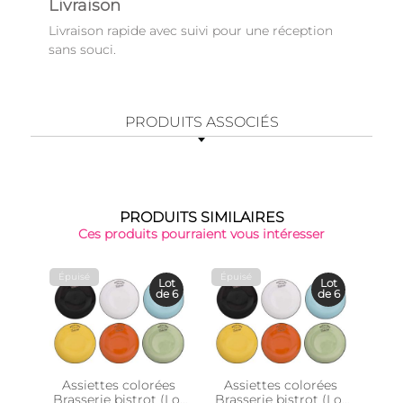
Livraison
Livraison rapide avec suivi pour une réception
sans souci.
PRODUITS ASSOCIÉS
PRODUITS SIMILAIRES
Ces produits pourraient vous intéresser
Épuisé
Épuisé
Épu
Lot
Lot
de 6
de 6
Assiettes colorées
Assiettes colorées
Bols
Brasserie bistrot (Lot
Brasserie bistrot (Lot
bi