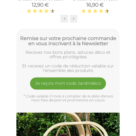
de 6) (Assiettes plates
de 6) (Assiettes plates
12,90 €
16,90 €
- 21,5 cm)
- 27 cm)
Remise sur votre prochaine commande
en vous inscrivant à la Newsletter
Recevez nos bons plans, astuces déco et
offres privilègiées
Et recevez un code de réduction valable sur
l'ensemble des produits
Je reçois mon code Jardindéco
* Code valable 3 mois à compter de la date d'envoi.
Hors frais de port et promotions en cours.