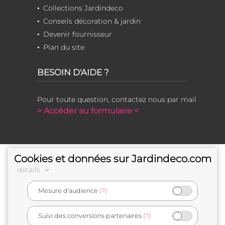
Collections Jardindeco
Conseils décoration & jardin
Devenir fournisseur
Plan du site
BESOIN D'AIDE ?
Pour toute question, contactez nous par mail
> Accéder au formulaire <
Cookies et données sur Jardindeco.com
détails
Mesure d'audience
(?)
e-commerçant français
Suivi des conversions partenaires
(?)