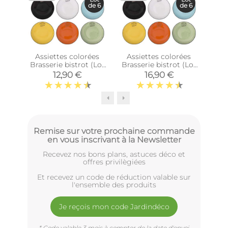
de 6
de 6
Assiettes colorées
Assiettes colorées
Bols
Brasserie bistrot (Lot
Brasserie bistrot (Lot
bi
de 6) (Assiettes plates
de 6) (Assiettes plates
12,90 €
16,90 €
- 21,5 cm)
- 27 cm)
Remise sur votre prochaine commande
en vous inscrivant à la Newsletter
Recevez nos bons plans, astuces déco et
offres privilègiées
Et recevez un code de réduction valable sur
l'ensemble des produits
Je reçois mon code Jardindéco
* Code valable 3 mois à compter de la date d'envoi.