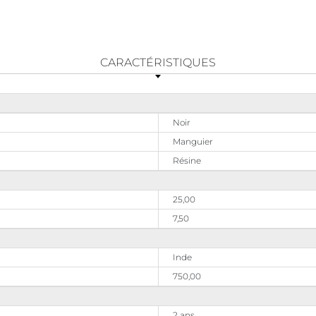
CARACTÉRISTIQUES
Noir
Manguier
Résine
25,00
7,50
Inde
750,00
2 ans