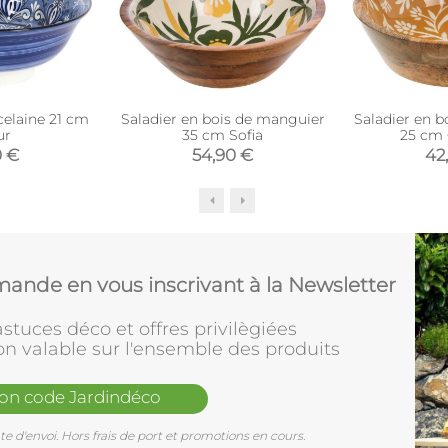
celaine 21 cm
Saladier en bois de manguier
Saladier en 
ur
35 cm Sofia
25 cm 
0 €
54,90 €
42
ande en vous inscrivant à la Newsletter
stuces déco et offres privilègiées
on valable sur l'ensemble des produits
mon code Jardindéco
e d'envoi. Hors frais de port et promotions en cours.