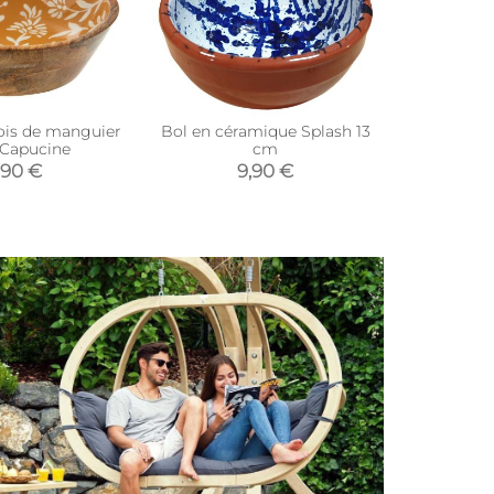
bois de manguier
Bol en céramique Splash 13
Saladier
Capucine
cm
émail Cha
2) 
,90 €
9,90 €