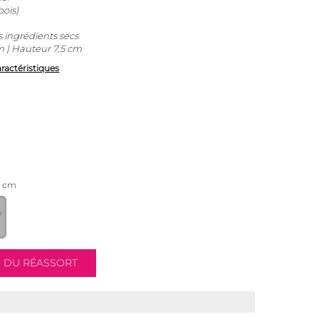
ois)
 ingrédients secs
 | Hauteur 7,5 cm
aractéristiques
5 cm