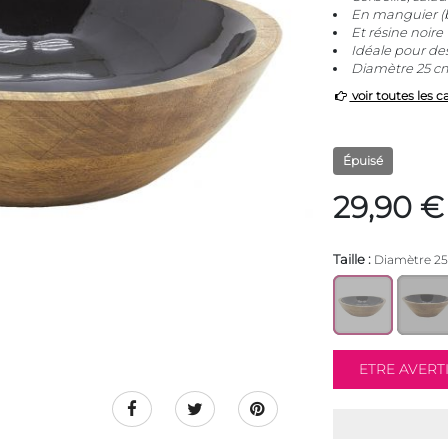
En manguier (b
Et résine noire
Idéale pour des
Diamètre 25 cm
voir toutes les c
Épuisé
29,90 €
Taille :
Diamètre 2