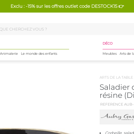
Exclu : -15% sur les offres outlet code DESTOCK15 👉
DÉCO
Animalerie
Le monde des enfants
Meubles
Arts de l
ARTS DE LA TABLE
Saladier 
résine (
REFERENCE AUB-
Corbeille, salad