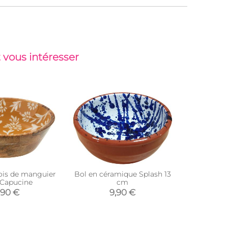
 vous intéresser
bois de manguier
Bol en céramique Splash 13
Saladier
Capucine
cm
émail Cha
2) 
,90 €
9,90 €