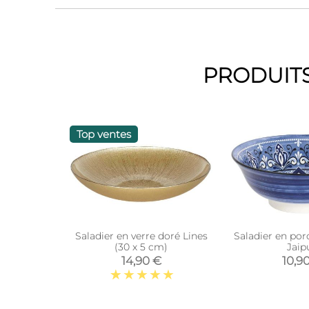
PRODUITS
Top ventes
Saladier en verre doré Lines
Saladier en por
(30 x 5 cm)
Jaip
14,90 €
10,9