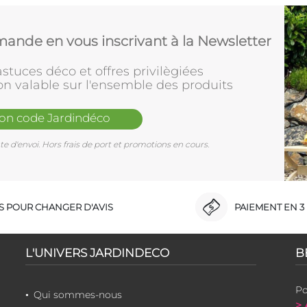
ande en vous inscrivant à la Newsletter
stuces déco et offres privilègiées
on valable sur l'ensemble des produits
mon code Jardindéco
e d'envoi. Hors frais de port et promotions en cours.
RS POUR CHANGER D'AVIS
PAIEMENT EN 3 
L'UNIVERS JARDINDECO
B
Po
Qui sommes-nous
> 