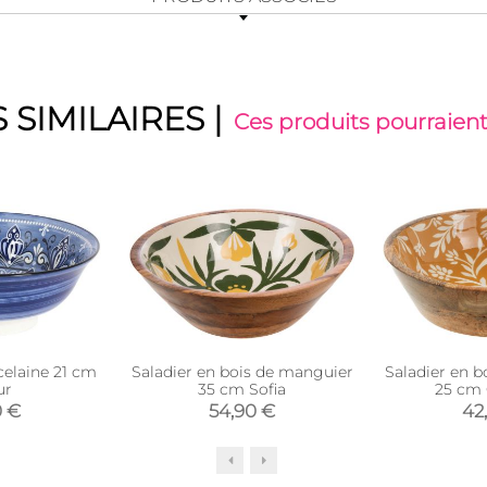
 SIMILAIRES
|
Ces produits pourraient
celaine 21 cm
Saladier en bois de manguier
Saladier en 
ur
35 cm Sofia
25 cm 
0 €
54,90 €
42