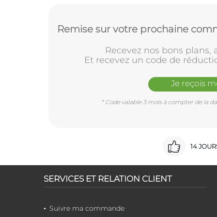
Remise sur votre prochaine comm
Recevez nos bons plans, a
Et recevez un code de réducti
Je reçois 
* Code valable 3 mois à compter de la dat
14 JOU
SERVICES ET RELATION CLIENT
Suivre ma commande