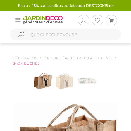
Exclu : -15% sur les offres outlet code DESTOCK15 👉
DÉCORATION INTÉRIEURE
AUTOUR DE LA CHEMINÉE
SAC À BÛCHES