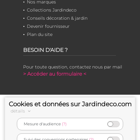
Nos marques
Collections Jardindeco
Conseils décoration & jardin
Devenir fournisseur
Plan du site
BESOIN D'AIDE ?
Pour toute question, contactez nous par mail
> Accéder au formulaire <
Cookies et données sur Jardindeco.com
détails
Mesure d'audience
(?)
e-commerçant français
Suivi des conversions partenaires
(?)