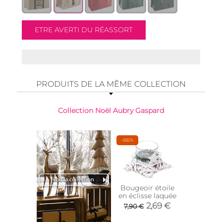
PRODUITS DE LA MÊME COLLECTION
Collection Noël Aubry Gaspard
-66%
Bougeoir étoile
Cache-
en éclisse laquée
sapin e
(Nat
2,69 €
8,9
7,90 €