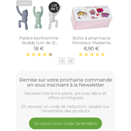
Épuisé
Lot
de 3
Patère bonhomme
Boîte à pharmacie
Cub
Buddy (Lot de 3)
Monsieur Madame
(Lilas - Menthe -
(Little Miss)
Di
18 €
8,90 €
Blanc)
Remise sur votre prochaine commande
en vous inscrivant à la Newsletter
Recevez nos bons plans, astuces déco et
offres privilègiées
Et recevez un code de réduction valable sur
l'ensemble des produits
Je reçois mon code Jardindéco