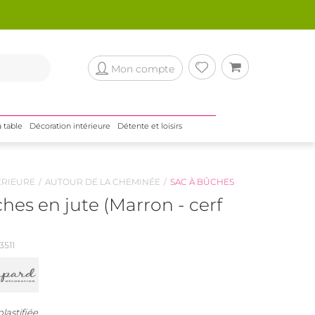
Mon compte
a table
Décoration intérieure
Détente et loisirs
ÉRIEURE
AUTOUR DE LA CHEMINÉE
SAC À BÛCHES
hes en jute (Marron - cerf
511
lastifiée