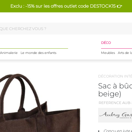
Exclu : -15% sur les offres outlet code DESTOCK15 👉
DÉCO
Animalerie
Le monde des enfants
Meubles
Arts de l
DÉCORATION INT
Sac à bûc
beige)
REFERENCE AUB-3
Conçu en jute p