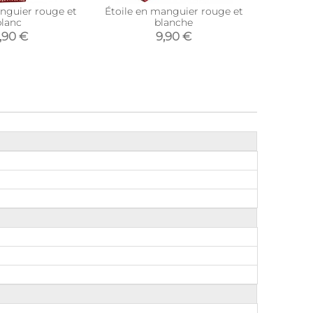
nguier rouge et
Étoile en manguier rouge et
Bougeoi
blanc
blanche
,90 €
9,90 €
7