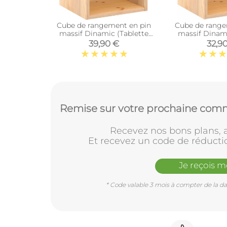
Cube de rangement en pin
Cube de range
massif Dinamic (Tablette
massif Dinam
intermédiaire)
39,90 €
32,9
Remise sur votre prochaine comm
Recevez nos bons plans, a
Et recevez un code de réducti
Je reçois 
* Code valable 3 mois à compter de la dat