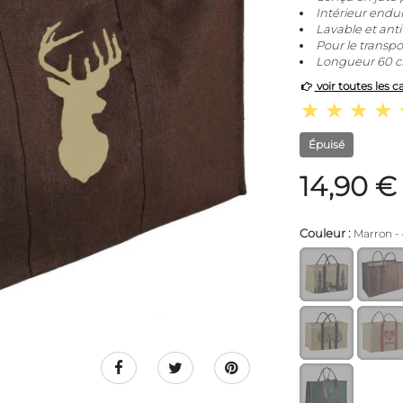
Intérieur endui
Lavable et anti
Pour le transpo
Longueur 60 c
voir toutes les c
Épuisé
14,90 €
Couleur :
Marron - 