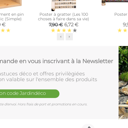
ment en pin
Poster à gratter (Les 100
Poster
ic (Simple)
choses à faire dans sa vie)
0 €
6,72 €
9,
7,90 €
ande en vous inscrivant à la Newsletter
stuces déco et offres privilègiées
on valable sur l'ensemble des produits
mon code Jardindéco
e d'envoi. Hors frais de port et promotions en cours.