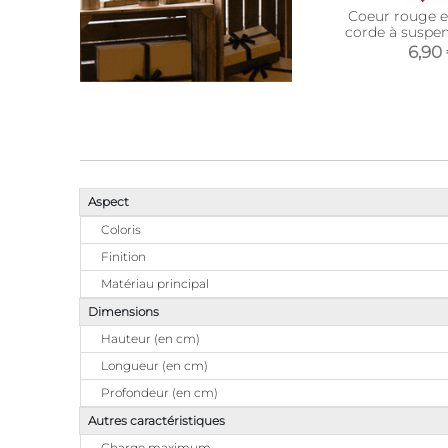
Coeur rouge e
corde à suspe
6,90
Aspect
Coloris
Finition
Matériau principal
Dimensions
Hauteur (en cm)
Longueur (en cm)
Profondeur (en cm)
Autres caractéristiques
Charge maximum