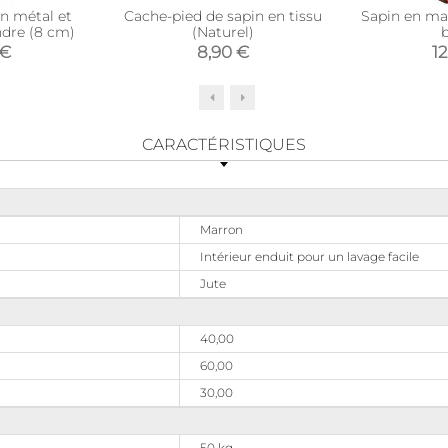
n métal et
Cache-pied de sapin en tissu
Sapin en ma
ndre (8 cm)
(Naturel)
 €
8,90 €
12
CARACTÉRISTIQUES
Marron
Intérieur enduit pour un lavage facile
Jute
40,00
60,00
30,00
50 kg