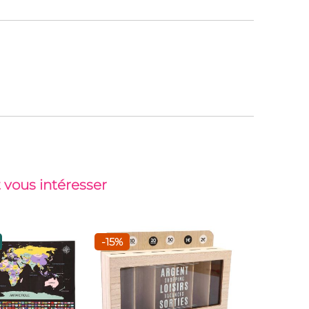
 vous intéresser
-15%
Top vent