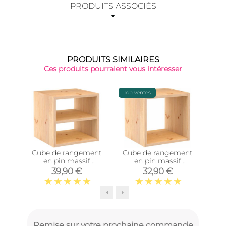
PRODUITS ASSOCIÉS
PRODUITS SIMILAIRES
Ces produits pourraient vous intéresser
Top ventes
-15%
Cube de rangement
Cube de rangement
Post
en pin massif
en pin massif
10
Dinamic (Tablette
Dinamic (Simple)
39,90 €
32,90 €
intermédiaire)
Remise sur votre prochaine commande