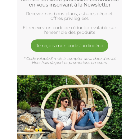
en vous inscrivant à la Newsletter
Recevez nos bons plans, astuces déco et
offres privilègiées
Et recevez un code de réduction valable sur
l'ensemble des produits
Je reçois mon code Jardindéco
* Code valable 3 mois à compter de la date d'envoi.
Hors frais de port et promotions en cours.