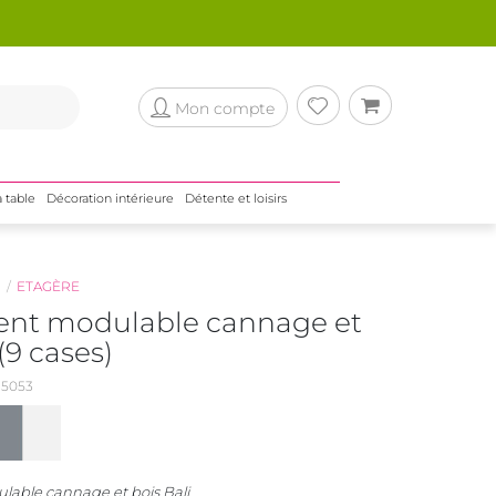
Mon compte
a table
Décoration intérieure
Détente et loisirs
N
ETAGÈRE
nt modulable cannage et
(9 cases)
5053
ble cannage et bois Bali