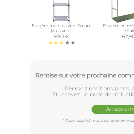
Etagère multi casiers Smart
Etagère en mét
(3 casiers)
(Kak
9,90 €
62,9
Remise sur votre prochaine comm
Recevez nos bons plans, a
Et recevez un code de réducti
Je reçois 
* Code valable 3 mois à compter de la dat