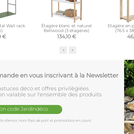
al Wall rack
Étagère blanc et naturel
Etagère en 
i)
Bellwood (3 étagères)
(76.5 x 3
0 €
134,10 €
46
ande en vous inscrivant à la Newsletter
stuces déco et offres privilègiées
on valable sur l'ensemble des produits
mon code Jardindéco
e d'envoi. Hors frais de port et promotions en cours.