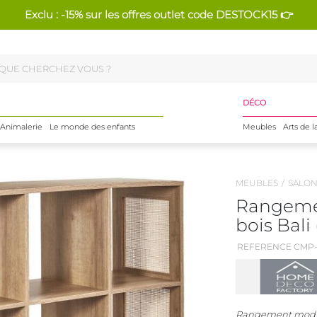
Exclu : -15% sur les offres outlet code DESTOCK15 👉
DÉCO
Animalerie
Le monde des enfants
Meubles
Arts de l
MEUBLES
SALO
Rangeme
bois Bali 
REFERENCE CMP-
Rangement modula