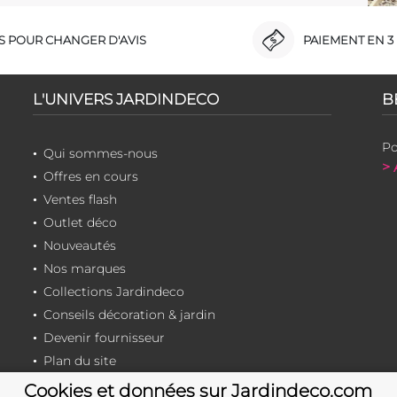
RS POUR CHANGER D'AVIS
PAIEMENT EN 3 
L'UNIVERS JARDINDECO
B
Po
Qui sommes-nous
> 
Offres en cours
Ventes flash
Outlet déco
Nouveautés
Nos marques
Collections Jardindeco
Conseils décoration & jardin
Devenir fournisseur
Plan du site
Cookies et données sur Jardindeco.com