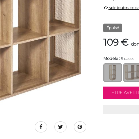
voir toutes les c
Épuisé
109 €
don
Modèle :
9 cases