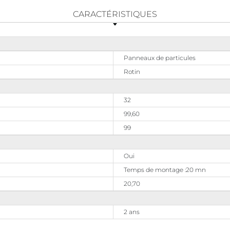
CARACTÉRISTIQUES
Panneaux de particules
Rotin
32
99,60
99
Oui
Temps de montage :20 mn
20,70
2 ans