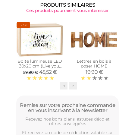
PRODUITS SIMILAIRES
Ces produits pourraient vous intéresser
-24%
Boite lumineuse LED
Lettres en bois à
Gra
30x20 cm (Live your
poser HOME
dream)
45,52 €
19,90 €
59,90 €
Remise sur votre prochaine commande
en vous inscrivant à la Newsletter
Recevez nos bons plans, astuces déco et
offres privilègiées
Et recevez un code de réduction valable sur