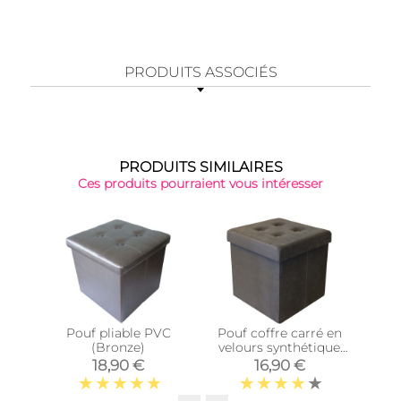
PRODUITS ASSOCIÉS
PRODUITS SIMILAIRES
Ces produits pourraient vous intéresser
-32
Pouf pliable PVC
Pouf coffre carré en
Cous
(Bronze)
velours synthétique
coto
capitonné (Gris
c
18,90 €
16,90 €
5
anthracite)