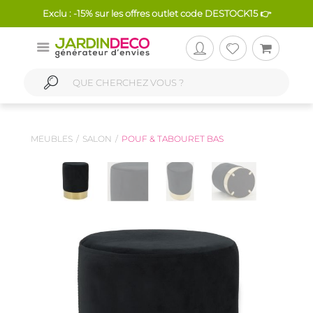
Exclu : -15% sur les offres outlet code DESTOCK15 👉
MEUBLES
SALON
POUF & TABOURET BAS