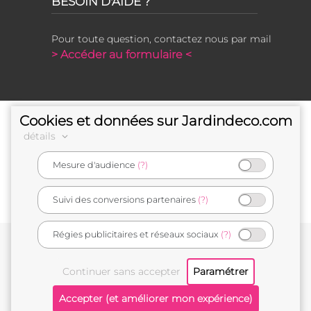
BESOIN D'AIDE ?
Pour toute question, contactez nous par mail
> Accéder au formulaire <
Cookies et données sur Jardindeco.com
détails
Mesure d'audience
(?)
e-commerçant français
Suivi des conversions partenaires
(?)
Régies publicitaires et réseaux sociaux
(?)
Conditions générales de vente