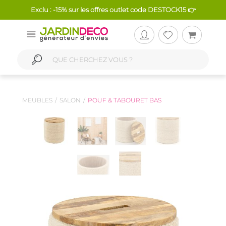
Exclu : -15% sur les offres outlet code DESTOCK15 👉
MEUBLES
SALON
POUF & TABOURET BAS