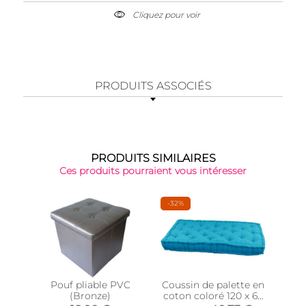
Cliquez pour voir
PRODUITS ASSOCIÉS
PRODUITS SIMILAIRES
Ces produits pourraient vous intéresser
-32%
-35
Pouf pliable PVC
Coussin de palette en
P
(Bronze)
coton coloré 120 x 60
exté