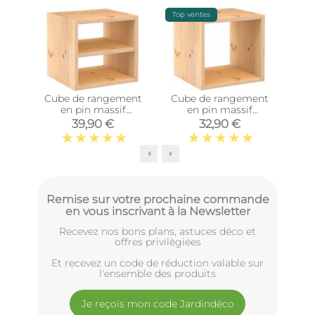
Top ventes
-15%
Cube de rangement
Cube de rangement
Post
en pin massif
en pin massif
10
Dinamic (Tablette
Dinamic (Simple)
39,90 €
32,90 €
intermédiaire)
Remise sur votre prochaine commande
en vous inscrivant à la Newsletter
Recevez nos bons plans, astuces déco et
offres privilègiées
Et recevez un code de réduction valable sur
l'ensemble des produits
Je reçois mon code Jardindéco