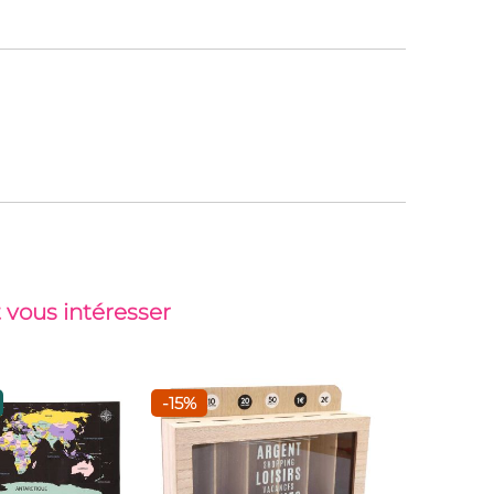
 vous intéresser
-15%
Top vent