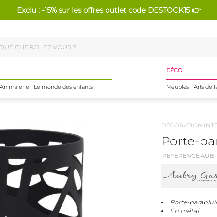
Exclu : -15% sur les offres outlet code DESTOCK15 👉
DÉCO
Animalerie
Le monde des enfants
Meubles
Arts de l
DÉCORATION INT
Porte-pa
REFERENCE AUB-4
Porte-paraplui
En métal