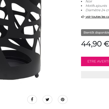
Noir
Motifs ajourés
Diamètre 24 c
voir toutes les c
Bientôt disponibl
44,90 