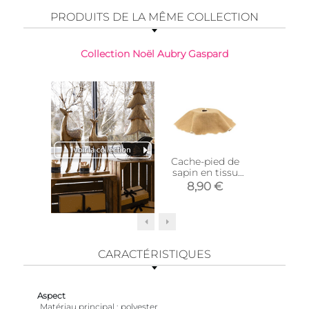
PRODUITS DE LA MÊME COLLECTION
Collection Noël Aubry Gaspard
Cache-pied de
Cache-
sapin en tissu
sapin en
(Naturel)
to
8,90 €
29,
CARACTÉRISTIQUES
Aspect
Matériau principal
polyester