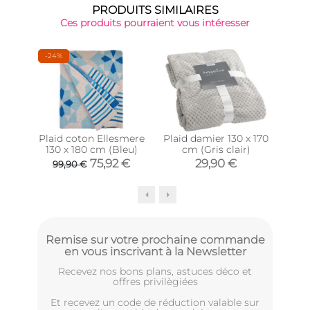
PRODUITS SIMILAIRES
Ces produits pourraient vous intéresser
-24%
Plaid coton Ellesmere
Plaid damier 130 x 170
P
130 x 180 cm (Bleu)
cm (Gris clair)
125
75,92 €
29,90 €
99,90 €
Remise sur votre prochaine commande
en vous inscrivant à la Newsletter
Recevez nos bons plans, astuces déco et
offres privilègiées
Et recevez un code de réduction valable sur