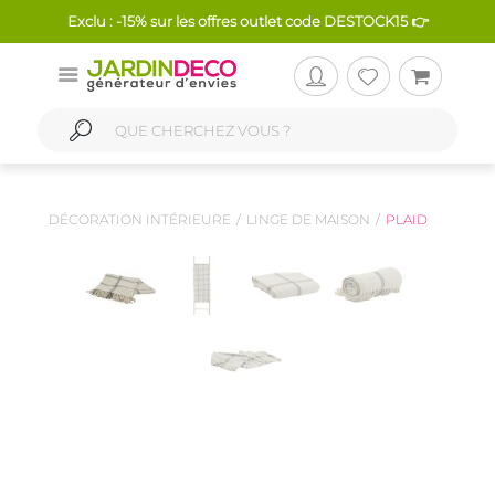
Exclu : -15% sur les offres outlet code DESTOCK15 👉
DÉCORATION INTÉRIEURE
LINGE DE MAISON
PLAID