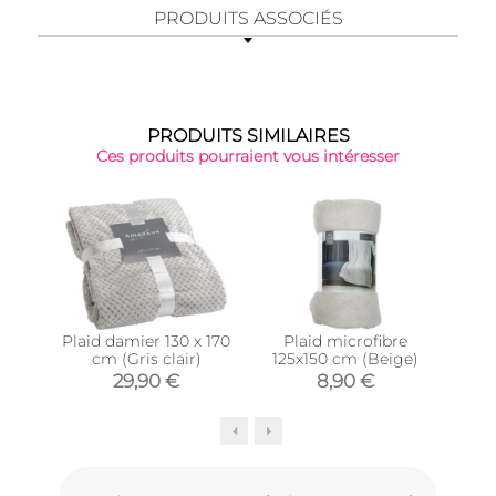
PRODUITS ASSOCIÉS
PRODUITS SIMILAIRES
Ces produits pourraient vous intéresser
Plaid damier 130 x 170
Plaid microfibre
Plai
cm (Gris clair)
125x150 cm (Beige)
29,90 €
8,90 €