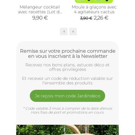
Mélangeur cocktail
Moule à glaçons avec
Co
avec recettes (Lot de
4 agitateurs cactus
p
6)
9,90 €
2,26 €
3,90 €
Remise sur votre prochaine commande
en vous inscrivant à la Newsletter
Recevez nos bons plans, astuces déco et
offres privilègiées
Et recevez un code de réduction valable sur
l'ensemble des produits
Je reçois mon code Jardindéco
* Code valable 3 mois à compter de la date d'envoi.
Hors frais de port et promotions en cours.