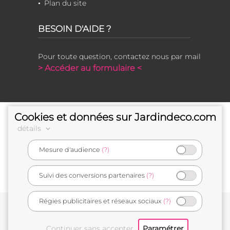
Plan du site
BESOIN D'AIDE ?
Pour toute question, contactez nous par mail
> Accéder au formulaire <
Cookies et données sur Jardindeco.com
détails
Mesure d'audience
(?)
e-commerçant français
Suivi des conversions partenaires
(?)
Régies publicitaires et réseaux sociaux
(?)