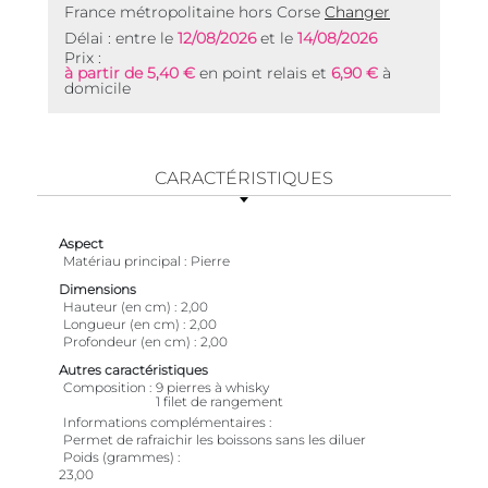
France métropolitaine hors Corse
Changer
Délai : entre le
12/08/2026
et le
14/08/2026
Prix :
à partir de 5,40 €
en point relais et
6,90 €
à
domicile
CARACTÉRISTIQUES
Aspect
Matériau principal
Pierre
Dimensions
Hauteur (en cm)
2,00
Longueur (en cm)
2,00
Profondeur (en cm)
2,00
Autres caractéristiques
Composition
9 pierres à whisky
1 filet de rangement
Informations complémentaires
Permet de rafraichir les boissons sans les diluer
Poids (grammes)
23,00