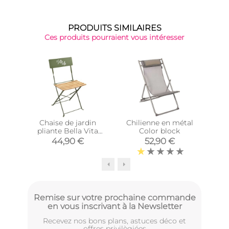
PRODUITS SIMILAIRES
Ces produits pourraient vous intéresser
Chaise de jardin
Chilienne en métal
Cha
pliante Bella Vita
Color block
en 
(Vert kaki)
(G
44,90 €
52,90 €
Remise sur votre prochaine commande
en vous inscrivant à la Newsletter
Recevez nos bons plans, astuces déco et
offres privilègiées