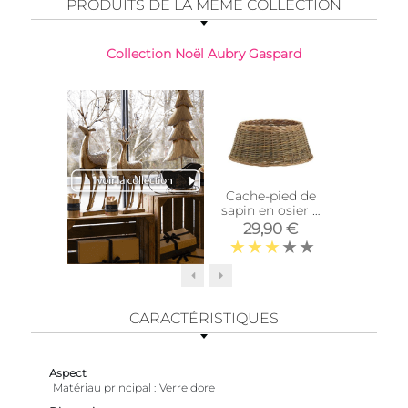
PRODUITS DE LA MÊME COLLECTION
Collection Noël Aubry Gaspard
Cache-pied de
Photop
sapin en osier 2
verre te
tons
et dor
29,90 €
6,9
CARACTÉRISTIQUES
Aspect
Matériau principal
Verre dore