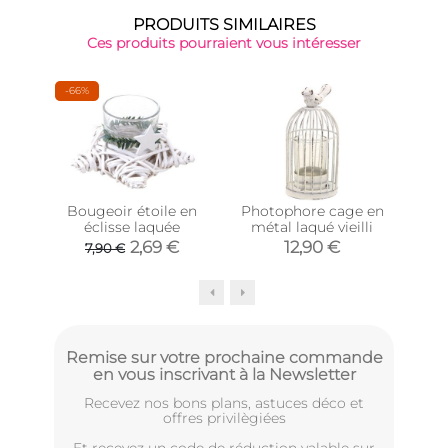
PRODUITS SIMILAIRES
Ces produits pourraient vous intéresser
-66%
Bougeoir étoile en
Photophore cage en
Pho
éclisse laquée
métal laqué vieilli
tein
2,69 €
12,90 €
7,90 €
Remise sur votre prochaine commande
en vous inscrivant à la Newsletter
Recevez nos bons plans, astuces déco et
offres privilègiées
Et recevez un code de réduction valable sur