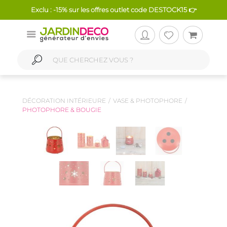
Exclu : -15% sur les offres outlet code DESTOCK15 👉
DÉCORATION INTÉRIEURE
VASE & PHOTOPHORE
PHOTOPHORE & BOUGIE