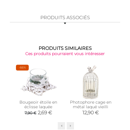
PRODUITS ASSOCIÉS
PRODUITS SIMILAIRES
Ces produits pourraient vous intéresser
-66%
Bougeoir étoile en
Photophore cage en
Pho
éclisse laquée
métal laqué vieilli
tein
2,69 €
12,90 €
7,90 €