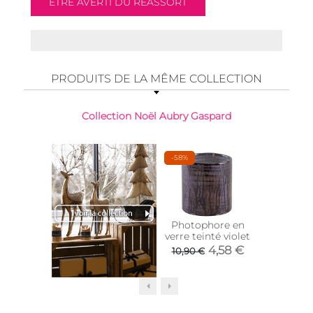
PRODUITS DE LA MÊME COLLECTION
Collection Noël Aubry Gaspard
-58%
Photophore en
Sapi
verre teinté violet
manguie
et b
4,58 €
12,
10,90 €