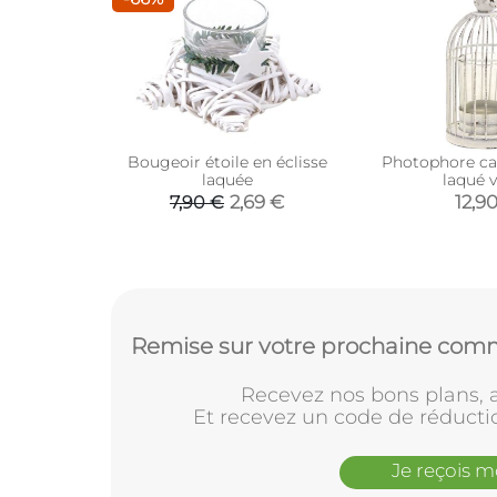
Bougeoir étoile en éclisse
Photophore ca
laquée
laqué vi
2,69 €
12,9
7,90 €
Remise sur votre prochaine comm
Recevez nos bons plans, a
Et recevez un code de réducti
Je reçois 