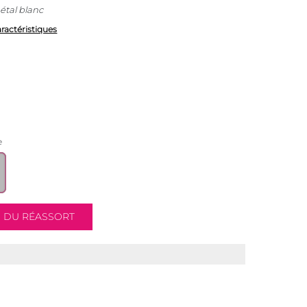
tal blanc
aractéristiques
e