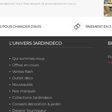
e d'envoi. Hors frais de port et promotions en cours.
RS POUR CHANGER D'AVIS
PAIEMENT EN 3 
L'UNIVERS JARDINDECO
B
Po
Qui sommes-nous
> 
Offres en cours
Ventes flash
Outlet déco
Nouveautés
Nos marques
Collections Jardindeco
Conseils décoration & jardin
Devenir fournisseur