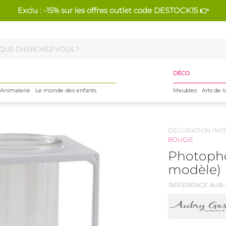
Exclu : -15% sur les offres outlet code DESTOCK15 👉
DÉCO
Animalerie
Le monde des enfants
Meubles
Arts de l
DÉCORATION INT
BOUGIE
Photopho
modèle)
REFERENCE AUB-