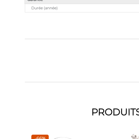
Durée (année)
PRODUITS
-66%