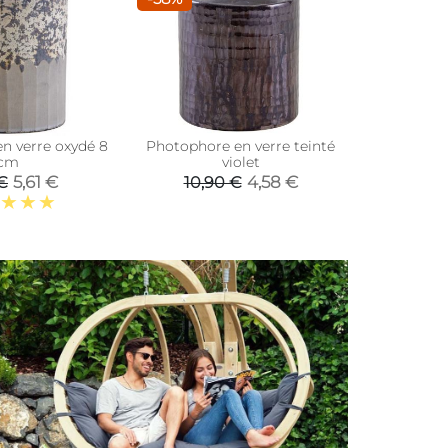
n verre oxydé 8
Photophore en verre teinté
Photopho
cm
violet
te
5,61 €
4,58 €
€
10,90 €