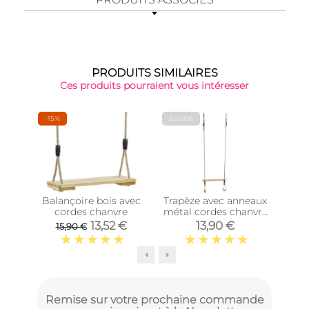
PRODUITS SIMILAIRES
Ces produits pourraient vous intéresser
-15%
Épuisé
-15%
Balançoire bois avec
Trapèze avec anneaux
Ki
cordes chanvre
métal cordes chanvre
bala
(Cordes en chanvre
de
13,52 €
13,90 €
15,90 €
2
synthétique)
Remise sur votre prochaine commande