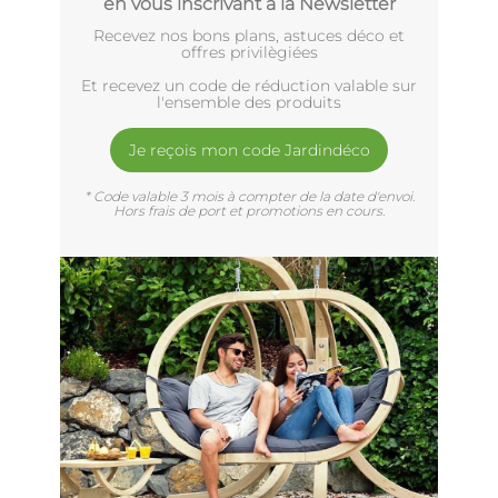
en vous inscrivant à la Newsletter
Recevez nos bons plans, astuces déco et
offres privilègiées
Et recevez un code de réduction valable sur
l'ensemble des produits
Je reçois mon code Jardindéco
* Code valable 3 mois à compter de la date d'envoi.
Hors frais de port et promotions en cours.