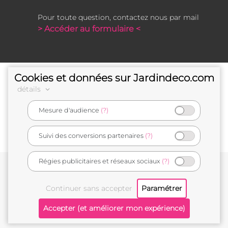
Pour toute question, contactez nous par mail
> Accéder au formulaire <
Cookies et données sur Jardindeco.com
détails
Mesure d'audience
(?)
e-commerçant français
Suivi des conversions partenaires
(?)
Régies publicitaires et réseaux sociaux
(?)
Conditions générales de vente
Mentions légales