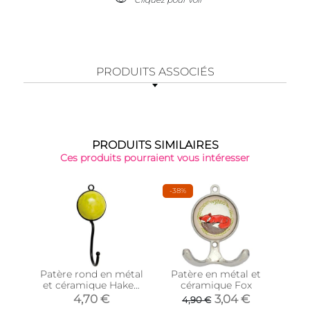
PRODUITS ASSOCIÉS
PRODUITS SIMILAIRES
Ces produits pourraient vous intéresser
-38%
Patère rond en métal
Patère en métal et
Patè
et céramique Haken
céramique Fox
boi
(Jaune)
4,70 €
3,04 €
4,90 €