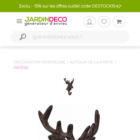
Exclu : -15% sur les offres outlet code DESTOCK15 👉
DÉCORATION INTÉRIEURE
AUTOUR DE LA PORTE
PATÈRE