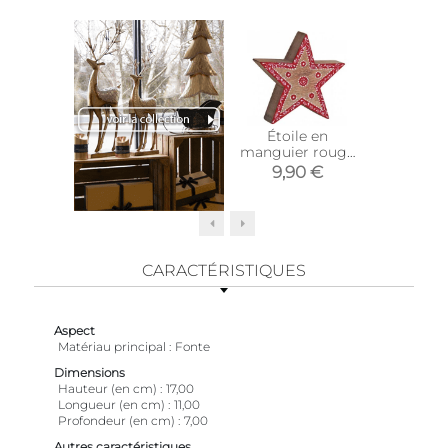
Étoile en
Bougie
manguier rouge
van
et blanche
9,90 €
3,9
CARACTÉRISTIQUES
Aspect
Matériau principal
Fonte
Dimensions
Hauteur (en cm)
17,00
Longueur (en cm)
11,00
Profondeur (en cm)
7,00
Autres caractéristiques