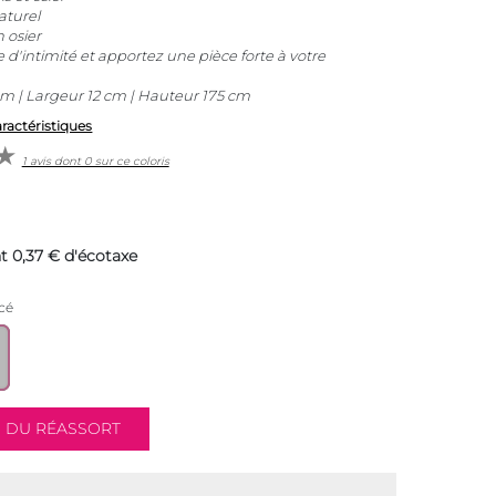
aturel
n osier
 d'intimité et apportez une pièce forte à votre
 | Largeur 12 cm | Hauteur 175 cm
aractéristiques
1 avis dont 0 sur ce coloris
t 0,37 € d'écotaxe
cé