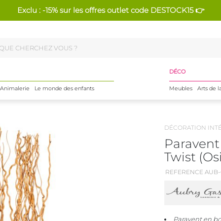
Exclu : -15% sur les offres outlet code DESTOCK15 👉
DÉCO
Animalerie
Le monde des enfants
Meubles
Arts de l
DÉCORATION INT
Paravent 
Twist (Os
REFERENCE AUB-
Paravent en boi