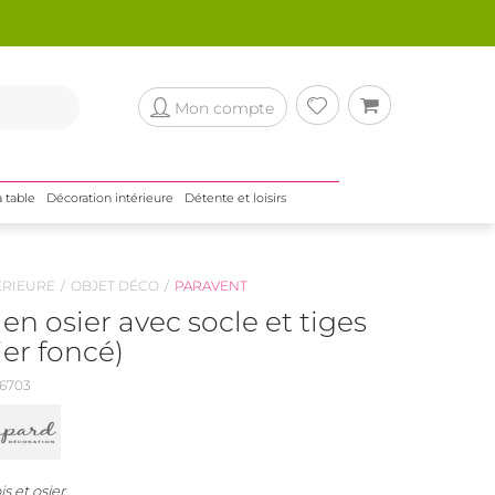
Mon compte
a table
Décoration intérieure
Détente et loisirs
ÉRIEURE
OBJET DÉCO
PARAVENT
en osier avec socle et tiges
ier foncé)
6703
s et osier