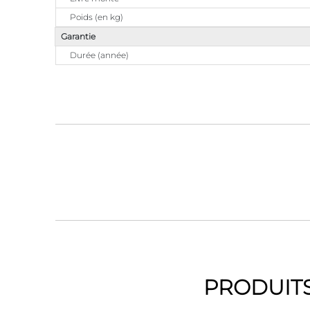
Poids (en kg)
Garantie
Durée (année)
PRODUITS