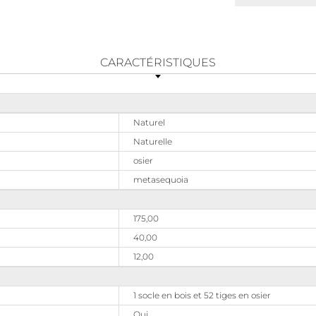
CARACTÉRISTIQUES
Naturel
Naturelle
osier
metasequoia
175,00
40,00
12,00
1 socle en bois et 52 tiges en osier
Oui