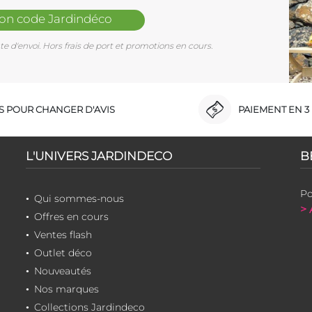
mon code Jardindéco
e d'envoi. Hors frais de port et promotions en cours.
RS POUR CHANGER D'AVIS
PAIEMENT EN 3 
L'UNIVERS JARDINDECO
B
Po
Qui sommes-nous
> 
Offres en cours
Ventes flash
Outlet déco
Nouveautés
Nos marques
Collections Jardindeco