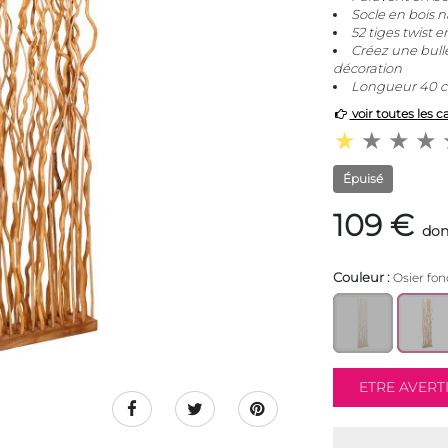
Socle en bois n
52 tiges twist e
Créez une bulle
décoration
Longueur 40 cm
voir toutes les c
Épuisé
109 €
don
Couleur :
Osier fon