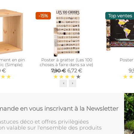
-15%
Top ventes
ment en pin
Poster à gratter (Les 100
Poster
ic (Simple)
choses à faire dans sa vie)
0 €
6,72 €
9,
7,90 €
ande en vous inscrivant à la Newsletter
stuces déco et offres privilègiées
on valable sur l'ensemble des produits