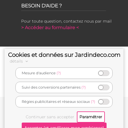
BESOIN D'AIDE ?
Pour toute question, contactez nous par mail
> Accéder au formulaire <
Cookies et données sur Jardindeco.com
détails
Mesure d'audience
(?)
e-commerçant français
Suivi des conversions partenaires
(?)
Régies publicitaires et réseaux sociaux
(?)
Conditions générales de vente