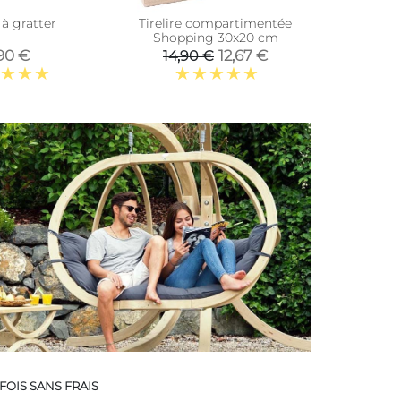
 à gratter
Tirelire compartimentée
Paillasson 
Shopping 30x20 cm
motifs 75 
90 €
12,67 €
14,90 €
FOIS SANS FRAIS