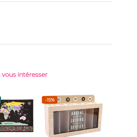
 vous intéresser
-15%
Top vent