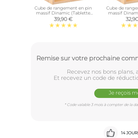
Cube de rangement en pin
Cube de range
massif Dinamic (Tablette
massif Dinam
intermédiaire)
39,90 €
32,9
Remise sur votre prochaine comm
Recevez nos bons plans, a
Et recevez un code de réducti
Je reçois 
* Code valable 3 mois à compter de la dat
14 JOU