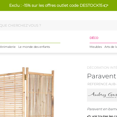
Exclu : -15% sur les offres outlet code DESTOCK15 👉
DÉCO
Animalerie
Le monde des enfants
Meubles
Arts de l
DÉCORATION INT
Paravent
REFERENCE AUB-
Paravent en bam
voir toutes les c