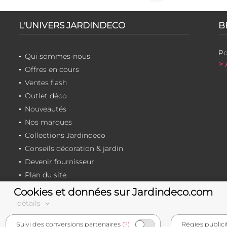
L'UNIVERS JARDINDECO
B
Po
Qui sommes-nous
> 
Offres en cours
Ventes flash
Outlet déco
Nouveautés
Nos marques
Collections Jardindeco
Conseils décoration & jardin
Devenir fournisseur
Plan du site
Cookies et données sur Jardindeco.com
détails
e-commerçant français
Suivi des conversions partenaires
(?)
Régies publici