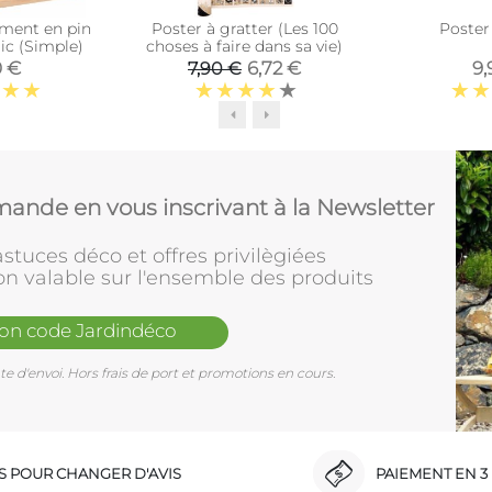
ment en pin
Poster à gratter (Les 100
Poster
ic (Simple)
choses à faire dans sa vie)
0 €
6,72 €
9,
7,90 €
ande en vous inscrivant à la Newsletter
stuces déco et offres privilègiées
on valable sur l'ensemble des produits
mon code Jardindéco
e d'envoi. Hors frais de port et promotions en cours.
RS POUR CHANGER D'AVIS
PAIEMENT EN 3 