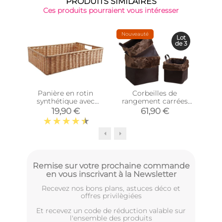
PRODUITS SIMILAIRES
Ces produits pourraient vous intéresser
Nouveauté
Lot
de 3
Panière en rotin
Corbeilles de
Co
synthétique avec
rangement carrées
mét
passe-main
avec fourrure
19,90 €
61,90 €
(Longueur 40cm)
synthétique (Lot de 3)
Remise sur votre prochaine commande
en vous inscrivant à la Newsletter
Recevez nos bons plans, astuces déco et
offres privilègiées
Et recevez un code de réduction valable sur
l'ensemble des produits