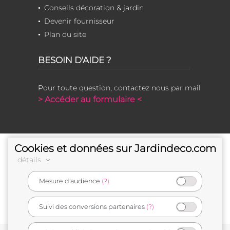
Conseils décoration & jardin
Devenir fournisseur
Plan du site
BESOIN D'AIDE ?
Pour toute question, contactez nous par mail
> Accéder au formulaire <
Cookies et données sur Jardindeco.com
détails
Mesure d'audience
(?)
e-commerçant français
Suivi des conversions partenaires
(?)