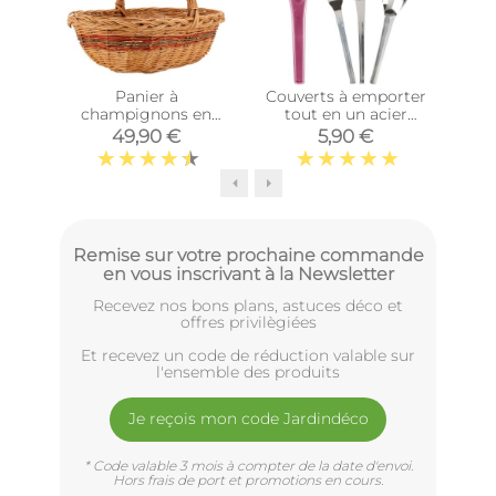
Panier à
Couverts à emporter
Cou
champignons en
tout en un acier
t
osier buff
inoxydable (Etui
inox
49,90 €
5,90 €
bordeaux)
Remise sur votre prochaine commande
en vous inscrivant à la Newsletter
Recevez nos bons plans, astuces déco et
offres privilègiées
Et recevez un code de réduction valable sur
l'ensemble des produits
Je reçois mon code Jardindéco
* Code valable 3 mois à compter de la date d'envoi.
Hors frais de port et promotions en cours.