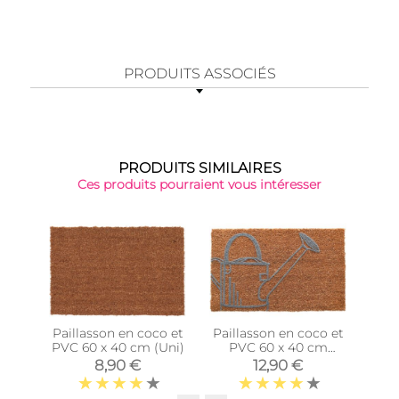
PRODUITS ASSOCIÉS
PRODUITS SIMILAIRES
Ces produits pourraient vous intéresser
Paillasson en coco et
Paillasson en coco et
T
PVC 60 x 40 cm (Uni)
PVC 60 x 40 cm
pai
(Arrosoir)
8,90 €
12,90 €