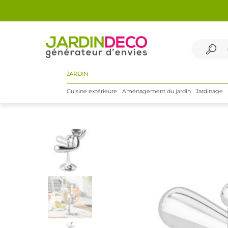
JARDIN
Cuisine extérieure
Aménagement du jardin
Jardinage