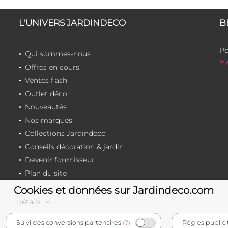
L'UNIVERS JARDINDECO
B
Po
Qui sommes-nous
> 
Offres en cours
Ventes flash
Outlet déco
Nouveautés
Nos marques
Collections Jardindeco
Conseils décoration & jardin
Devenir fournisseur
Plan du site
Cookies et données sur Jardindeco.com
détails
e-commerçant français
Suivi des conversions partenaires
(?)
Régies publici