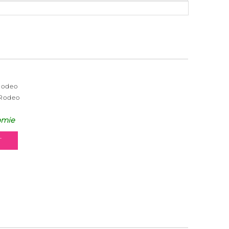
Rodeo
 Rodeo
omie