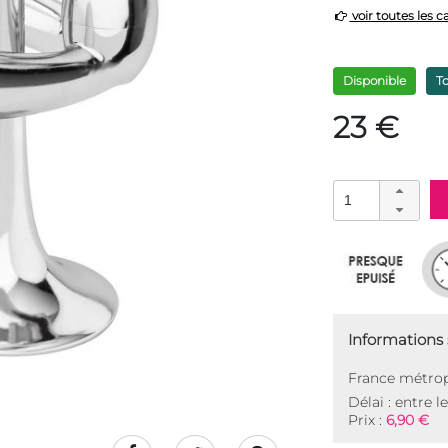
voir toutes les c
Disponible
T
23 €
Informations s
France métrop
Délai : entre l
Prix :
6,90 €