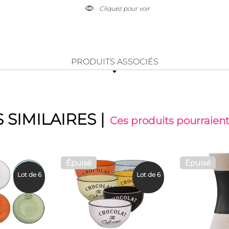
Cliquez pour voir
PRODUITS ASSOCIÉS
 SIMILAIRES
|
Ces produits pourraient
Épuisé
Épuisé
Lot de 6
Lot de 6