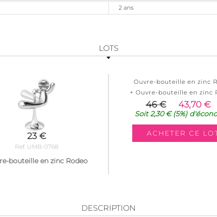
2 ans
LOTS
Ouvre-bouteille en zinc 
+ Ouvre-bouteille en zinc
46 €
43,70 €
Soit
2,30 €
(5%)
d'écon
23 €
Ref. UMB-0768
e-bouteille en zinc Rodeo
DESCRIPTION