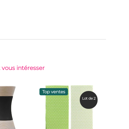
 vous intéresser
Top ventes
Top vent
Lot de 2