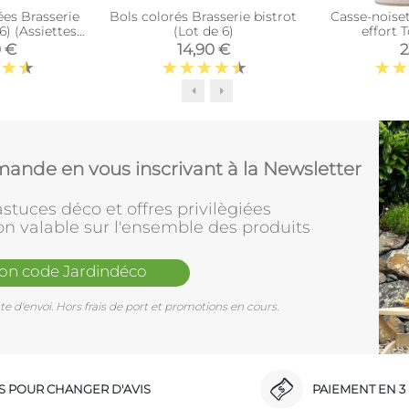
ées Brasserie
Bols colorés Brasserie bistrot
Casse-noiset
6) (Assiettes
(Lot de 6)
effort 
27 cm)
0 €
14,90 €
2
ande en vous inscrivant à la Newsletter
stuces déco et offres privilègiées
on valable sur l'ensemble des produits
mon code Jardindéco
e d'envoi. Hors frais de port et promotions en cours.
RS POUR CHANGER D'AVIS
PAIEMENT EN 3 