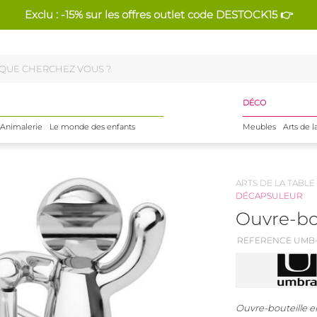
Exclu : -15% sur les offres outlet code DESTOCK15 👉
DÉCO
Animalerie
Le monde des enfants
Meubles
Arts de l
ARTS DE LA TABLE
DÉCAPSULEUR
Ouvre-bo
REFERENCE UMB-
Ouvre-bouteille e