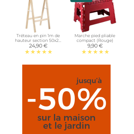
Tréteau en pin 1m de
Marche pied pliable
hauteur section 50x23
compact (Rouge)
mm
24,90 €
9,90 €