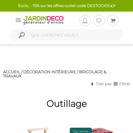
Exclu : -15% sur les offres outlet code DESTOCK15 👉
ACCUEIL /
DÉCORATION INTÉRIEURE
/
BRICOLAGE &
TRAVAUX
Trier par
Filtrer
Outillage
Top ventes