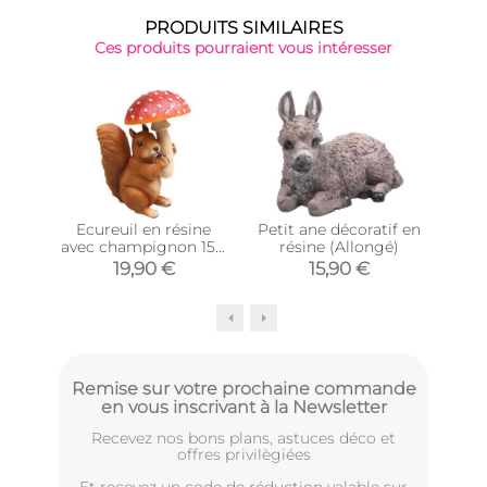
PRODUITS SIMILAIRES
Ces produits pourraient vous intéresser
Ecureuil en résine
Petit ane décoratif en
avec champignon 15 x
résine (Allongé)
coqu
11 x 21 cm
19,90 €
15,90 €
Remise sur votre prochaine commande
en vous inscrivant à la Newsletter
Recevez nos bons plans, astuces déco et
offres privilègiées