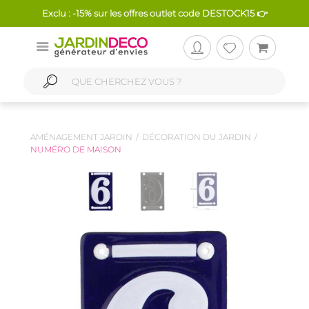
Exclu : -15% sur les offres outlet code DESTOCK15 👉
AMÉNAGEMENT JARDIN
DÉCORATION DU JARDIN
NUMÉRO DE MAISON