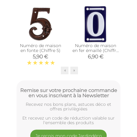
Numéro de maison
Numéro de maison
Nu
en fonte (Chiffre 5)
en fer émaillé (Chiffre
en f
0)
5,90 €
6,90 €
Remise sur votre prochaine commande
en vous inscrivant à la Newsletter
Recevez nos bons plans, astuces déco et
offres privilègiées
Et recevez un code de réduction valable sur
l'ensemble des produits
Je reçois mon code Jardindéco