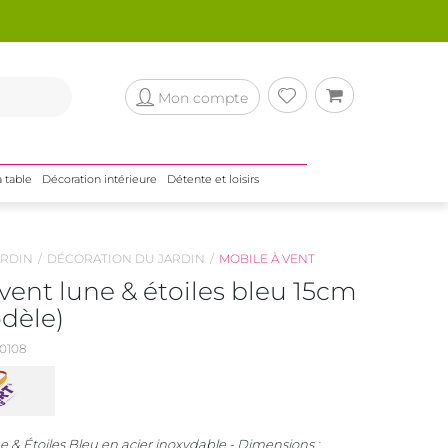
Mon compte
a table
Décoration intérieure
Détente et loisirs
RDIN
DÉCORATION DU JARDIN
MOBILE À VENT
vent lune & étoiles bleu 15cm
dèle)
0108
 & Étoiles Bleu en acier inoxydable - Dimensions :