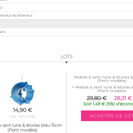
ui
térieur et extérieur
ans
LOTS
Mobile à vent lune & étoiles 
(Petit modèle)
+ Mobile à vent lune & étoiles
(Petit modèle)
29,80 €
28,31 €
Soit
1,49 €
(5%)
d'écon
14,90 €
Ref. TWS-0108
 vent lune & étoiles bleu 15cm
(Petit modèle)