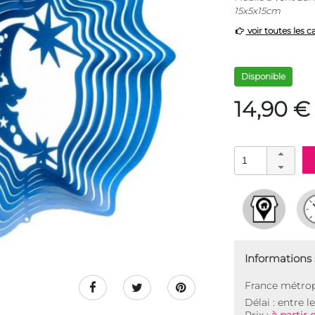
15x5x15cm
voir toutes les c
Disponible
14,90 €
Informations s
France métrop
Délai : entre l