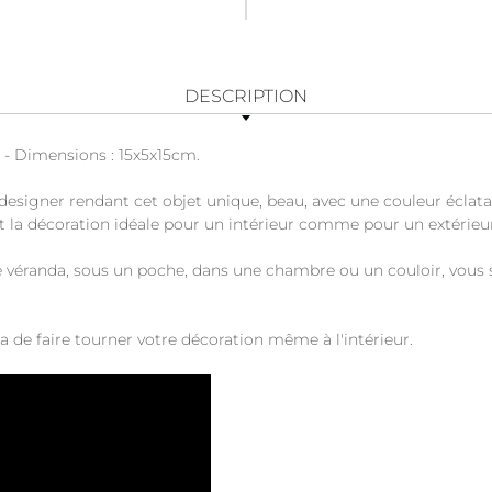
DESCRIPTION
e - Dimensions : 15x5x15cm.
esigner rendant cet objet unique, beau, avec une couleur éclatant
ait la décoration idéale pour un intérieur comme pour un extérieu
e véranda, sous un poche, dans une chambre ou un couloir, vous ser
de faire tourner votre décoration même à l'intérieur.