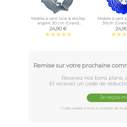
Mobile à vent lune & étoiles
Mobile à vent p
argent 30 cm (Grand
30cm (Gran
modèle)
24,90 €
24,9
Remise sur votre prochaine comm
Recevez nos bons plans, a
Et recevez un code de réducti
Je reçois 
* Code valable 3 mois à compter de la dat