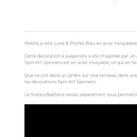
Mobile à vent Lune & Étoiles Bleu en acier inoxydabl
Cette décoration à suspendre a été imaginée par un d
Spin-Art Spinners est en acier inoxyable, ce qui en f
Que ce soit dans un jardin, sur une terrasse, dans un
les décorations Spin-Art Spinners.
Le moteur/batterie vendu séparement vous permettra 