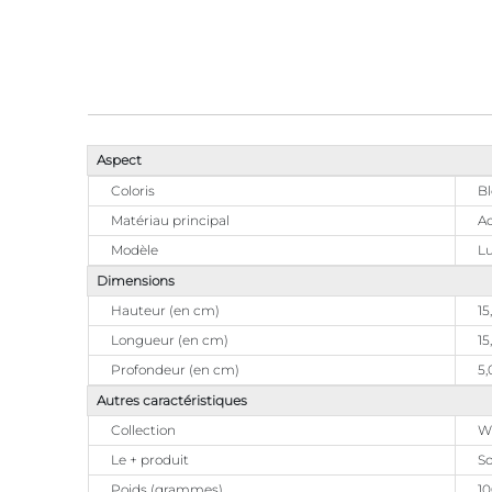
Aspect
Coloris
B
Matériau principal
Ac
Modèle
Lu
Dimensions
Hauteur (en cm)
15
Longueur (en cm)
15
Profondeur (en cm)
5,
Autres caractéristiques
Collection
W
Le + produit
So
Poids (grammes)
10