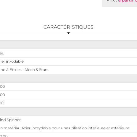
Prix :
à partir 
CARACTÉRISTIQUES
leu
ier inxodable
ne & Étoiles - Moon & Stars
,00
,00
00
ind Spinner
n matériau Acier inoxydable pour une utilisation intérieure et extérieure
0,00