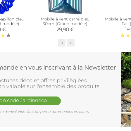
apillon bleu
Mobile à vent carré bleu
Mobile à ven
d modèle)
30cm (Grand modèle)
Tail 
0 €
29,90 €
19
ande en vous inscrivant à la Newsletter
stuces déco et offres privilègiées
on valable sur l'ensemble des produits
mon code Jardindéco
e d'envoi. Hors frais de port et promotions en cours.