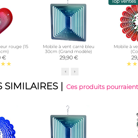
Top ventes
oeur rouge (15
Mobile à vent carré bleu
Mobile à ve
5 cm)
30cm (Grand modèle)
(Co
0 €
29,90 €
29
 SIMILAIRES
|
Ces produits pourraient