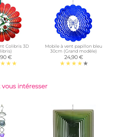
nt Colibris 3D
Mobile à vent papillon bleu
Mobile à
libris)
30cm (Grand modèle)
,90 €
24,90 €
 vous intéresser