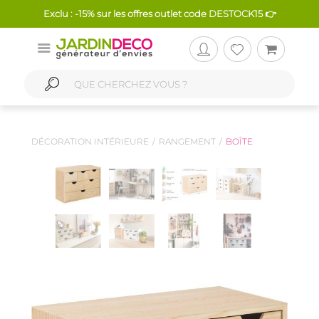
Exclu : -15% sur les offres outlet code DESTOCK15 👉
DÉCORATION INTÉRIEURE
RANGEMENT
BOÎTE