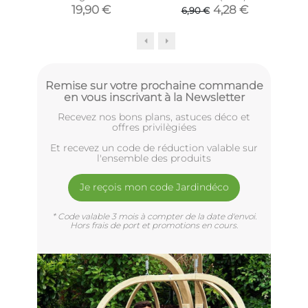
Moustache (Lot de 3)
19,90 €
4,28 €
6,90 €
Remise sur votre prochaine commande
en vous inscrivant à la Newsletter
Recevez nos bons plans, astuces déco et
offres privilègiées
Et recevez un code de réduction valable sur
l'ensemble des produits
Je reçois mon code Jardindéco
* Code valable 3 mois à compter de la date d'envoi.
Hors frais de port et promotions en cours.