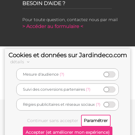
BESOIN D'AIDE ?
Pour toute question, contactez nous par mail
> Accéder au formulaire <
Cookies et données sur Jardindeco.com
détails
Mesure d'audience
(?)
e-commerçant français
Suivi des conversions partenaires
(?)
Régies publicitaires et réseaux sociaux
(?)
Conditions générales de vente