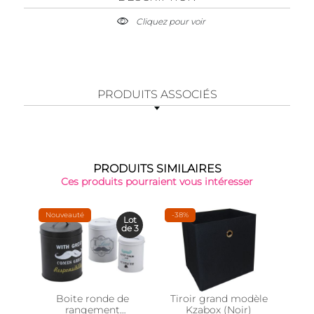
Cliquez pour voir
PRODUITS ASSOCIÉS
PRODUITS SIMILAIRES
Ces produits pourraient vous intéresser
Nouveauté
-38%
Lot
de 3
Boite ronde de
Tiroir grand modèle
Boi
rangement
Kzabox (Noir)
Q-l