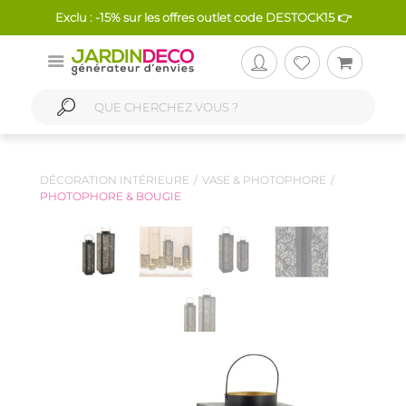
Exclu : -15% sur les offres outlet code DESTOCK15 👉
DÉCORATION INTÉRIEURE
VASE & PHOTOPHORE
PHOTOPHORE & BOUGIE