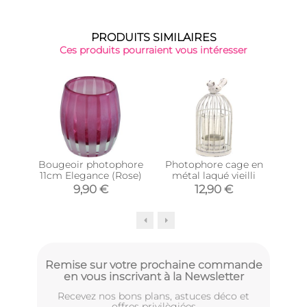
PRODUITS SIMILAIRES
Ces produits pourraient vous intéresser
Bougeoir photophore
Photophore cage en
Pho
11cm Elegance (Rose)
métal laqué vieilli
tein
9,90 €
12,90 €
Remise sur votre prochaine commande
en vous inscrivant à la Newsletter
Recevez nos bons plans, astuces déco et
offres privilègiées