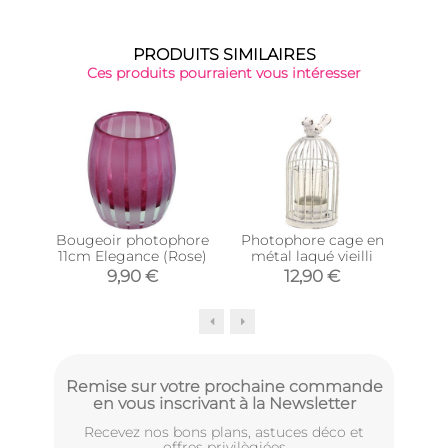
PRODUITS SIMILAIRES
Ces produits pourraient vous intéresser
Bougeoir photophore
Photophore cage en
Pho
11cm Elegance (Rose)
métal laqué vieilli
tein
9,90 €
12,90 €
Remise sur votre prochaine commande
en vous inscrivant à la Newsletter
Recevez nos bons plans, astuces déco et
offres privilègiées