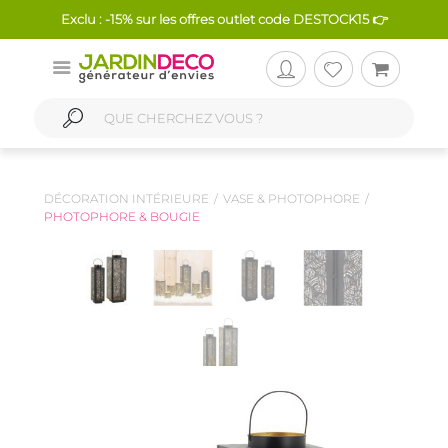
Exclu : -15% sur les offres outlet code DESTOCK15 👉
DÉCORATION INTÉRIEURE
VASE & PHOTOPHORE
PHOTOPHORE & BOUGIE