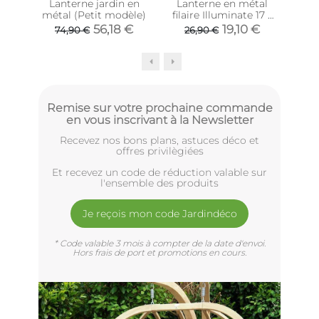
Lanterne jardin en
Lanterne en métal
La
métal (Petit modèle)
filaire Illuminate 17 x
fila
15.5 cm (Gris foncé)
21
56,18 €
19,10 €
74,90 €
26,90 €
3
Remise sur votre prochaine commande
en vous inscrivant à la Newsletter
Recevez nos bons plans, astuces déco et
offres privilègiées
Et recevez un code de réduction valable sur
l'ensemble des produits
Je reçois mon code Jardindéco
* Code valable 3 mois à compter de la date d'envoi.
Hors frais de port et promotions en cours.