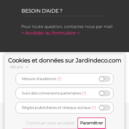
BESOIN D'AIDE ?
Pour toute question, contactez nous par mail
> Accéder au formulaire <
Cookies et données sur Jardindeco.com
détails
Mesure d'audience
(?)
e-commerçant français
Suivi des conversions partenaires
(?)
Régies publicitaires et réseaux sociaux
(?)