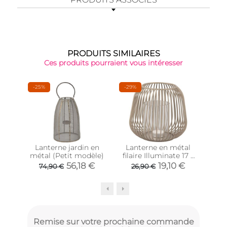
PRODUITS SIMILAIRES
Ces produits pourraient vous intéresser
-25%
-29%
-32
Lanterne jardin en
Lanterne en métal
La
métal (Petit modèle)
filaire Illuminate 17 x
fila
15.5 cm (Gris foncé)
21
56,18 €
19,10 €
74,90 €
26,90 €
3
Remise sur votre prochaine commande