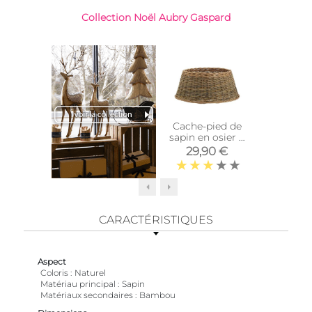
Collection Noël Aubry Gaspard
Cache-pied de
Cache-
sapin en osier 2
sapin 
tons
naturel
29,90 €
24,
CARACTÉRISTIQUES
Aspect
Coloris
Naturel
Matériau principal
Sapin
Matériaux secondaires
Bambou