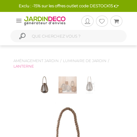
Exclu : -15% sur les offres outlet code DESTOCK15 👉
AMÉNAGEMENT JARDIN
LUMINAIRE DE JARDIN
LANTERNE