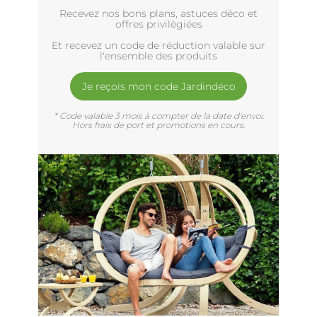
Recevez nos bons plans, astuces déco et
offres privilègiées
Et recevez un code de réduction valable sur
l'ensemble des produits
Je reçois mon code Jardindéco
* Code valable 3 mois à compter de la date d'envoi.
Hors frais de port et promotions en cours.