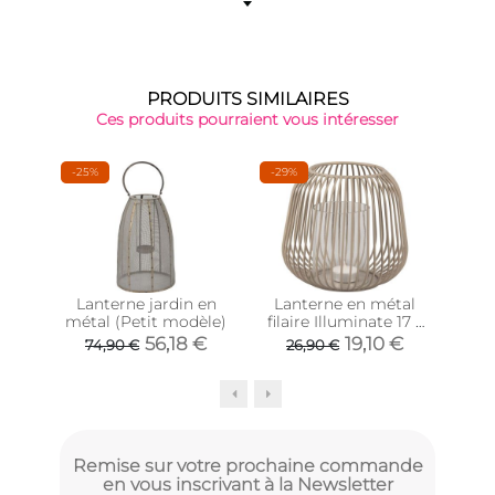
PRODUITS SIMILAIRES
Ces produits pourraient vous intéresser
-25%
-29%
-32
Lanterne jardin en
Lanterne en métal
La
métal (Petit modèle)
filaire Illuminate 17 x
fila
15.5 cm (Gris foncé)
21
56,18 €
19,10 €
74,90 €
26,90 €
3
Remise sur votre prochaine commande
en vous inscrivant à la Newsletter