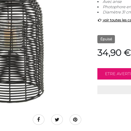
Avec anse
Photophore en 
Diamètre 31 cm
voir toutes les c
Épuisé
34,90 €