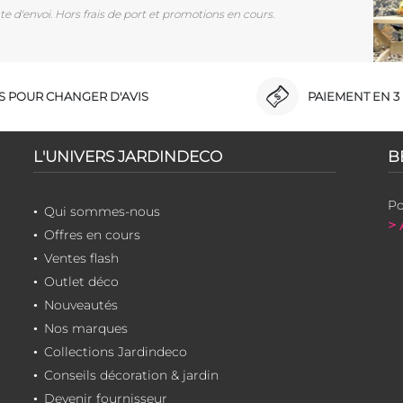
e d'envoi. Hors frais de port et promotions en cours.
RS POUR CHANGER D'AVIS
PAIEMENT EN 3 
L'UNIVERS JARDINDECO
B
Po
Qui sommes-nous
> 
Offres en cours
Ventes flash
Outlet déco
Nouveautés
Nos marques
Collections Jardindeco
Conseils décoration & jardin
Devenir fournisseur