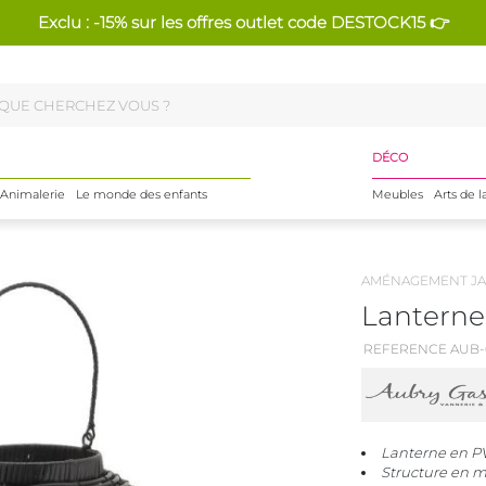
Exclu : -15% sur les offres outlet code DESTOCK15 👉
DÉCO
Animalerie
Le monde des enfants
Meubles
Arts de l
AMÉNAGEMENT JA
Lanterne 
REFERENCE AUB-
Lanterne en PV
Structure en m