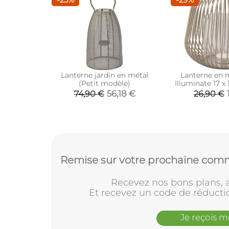
Lanterne jardin en métal
Lanterne en mé
(Petit modèle)
Illuminate 17 x 
fonc
56,18 €
74,90 €
26,90 €
Remise sur votre prochaine comm
Recevez nos bons plans, a
Et recevez un code de réducti
Je reçois 