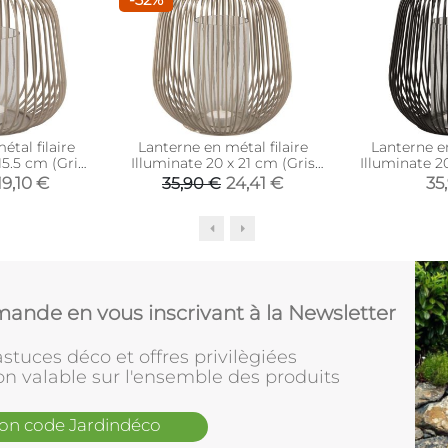
tal filaire
Lanterne en métal filaire
Lanterne en
15.5 cm (Gris
Illuminate 20 x 21 cm (Gris
Illuminate 2
é)
foncé)
19,10 €
24,41 €
35
35,90 €
ande en vous inscrivant à la Newsletter
stuces déco et offres privilègiées
on valable sur l'ensemble des produits
mon code Jardindéco