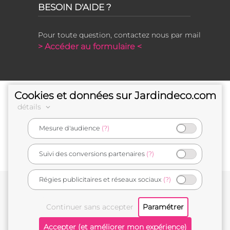
BESOIN D'AIDE ?
Pour toute question, contactez nous par mail
> Accéder au formulaire <
Cookies et données sur Jardindeco.com
détails
Mesure d'audience
(?)
e-commerçant français
Suivi des conversions partenaires
(?)
Régies publicitaires et réseaux sociaux
(?)
Conditions générales de vente