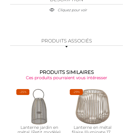
Cliquez pour voir
PRODUITS ASSOCIÉS
PRODUITS SIMILAIRES
Ces produits pourraient vous intéresser
-25%
-29%
-32
Lanterne jardin en
Lanterne en métal
La
métal (Petit modèle)
filaire Illuminate 17 x
fila