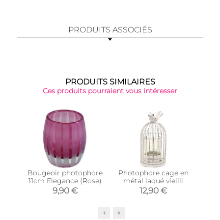
PRODUITS ASSOCIÉS
PRODUITS SIMILAIRES
Ces produits pourraient vous intéresser
Bougeoir photophore
Photophore cage en
Pho
11cm Elegance (Rose)
métal laqué vieilli
tein
9,90 €
12,90 €