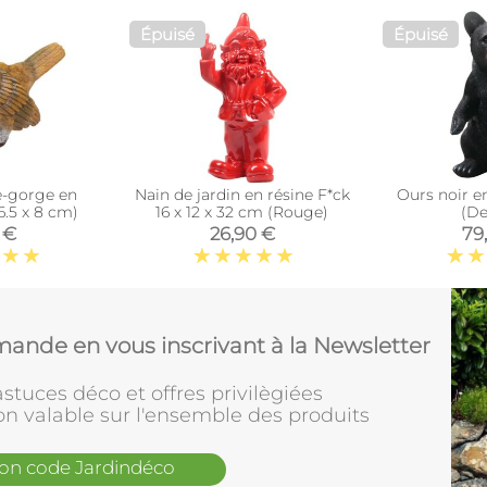
Épuisé
Épuisé
e-gorge en
Nain de jardin en résine F*ck
Ours noir e
 6.5 x 8 cm)
16 x 12 x 32 cm (Rouge)
(De
 €
26,90 €
79
ande en vous inscrivant à la Newsletter
stuces déco et offres privilègiées
on valable sur l'ensemble des produits
mon code Jardindéco