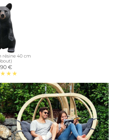
n résine 40 cm
bout)
,90 €