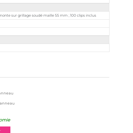
onte sur grillage soudé maille 55 mm ; 100 clips inclus
panneau
panneau
omie