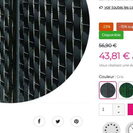
voir toutes les c
-23%
-15% su
Disponible
56,90 €
43,81 €
Vous réalisez une 
Couleur :
Gris