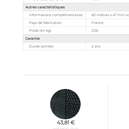
Autres caractéristiques
Informations complémentaires
60 mètres x 47 mm soit
Pays de fabrication
France
Poids (en kg)
2,56
Garantie
Durée (année)
2 ans
43,81 €
Ref. MOR-0149