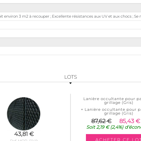
 environ 3 m2 à recouper ; Excellente résistances aux UV et aux chocs ; Se m
LOTS
Lanière occultante pour 
grillage (Gris)
+ Lanière occultante pour 
grillage (Gris)
87,62 €
85,43 €
Soit
2,19 €
(2,4%)
d'écon
43,81 €
Ref. MOR-0149