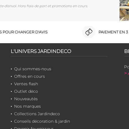
e d'envoi. Hors frais de port et promotions en cours.
RS POUR CHANGER D'AVIS
PAIEMENT EN 3 
L'UNIVERS JARDINDECO
B
Po
Qui sommes-nous
> 
Offres en cours
Ventes flash
Outlet déco
Nouveautés
Nos marques
Collections Jardindeco
Conseils décoration & jardin
Devenir fournisseur