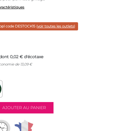
aractéristiques
ppl code
DESTOCK15
(
voir toutes les outlets
)
dont 0,02 € d'écotaxe
économie de
13,09
€