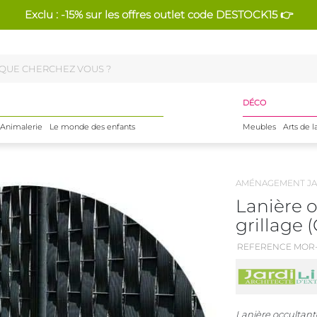
Exclu : -15% sur les offres outlet code DESTOCK15 👉
DÉCO
Animalerie
Le monde des enfants
Meubles
Arts de l
AMÉNAGEMENT JA
Lanière 
grillage (
REFERENCE MOR-
Lanière occultant