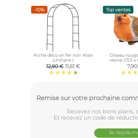
-10%
Top ventes
Arche déco en fer noir Atea
Oiseau roug
(Unitaire )
résine (13.5 x
11,61 €
7,90
12,90 €
Remise sur votre prochaine comm
Recevez nos bons plans, a
Et recevez un code de réducti
Je reçois 