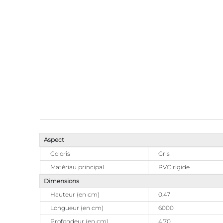
Aspect
Coloris
Gris
Matériau principal
PVC rigide
Dimensions
Hauteur (en cm)
0.47
Longueur (en cm)
6000
Profondeur (en cm)
4,70