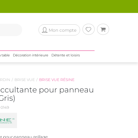
Mon compte
a table
Décoration intérieure
Détente et loisirs
RDIN
BRISE VUE
BRISE VUE RÉSINE
occultante pour panneau
Gris)
0149
e pour panneau grillage