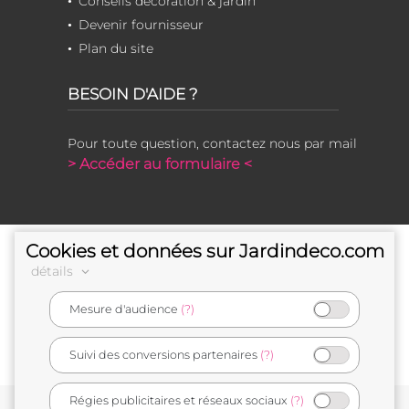
Conseils décoration & jardin
Devenir fournisseur
Plan du site
BESOIN D'AIDE ?
Pour toute question, contactez nous par mail
> Accéder au formulaire <
Cookies et données sur Jardindeco.com
détails
Mesure d'audience
(?)
e-commerçant français
Suivi des conversions partenaires
(?)
Régies publicitaires et réseaux sociaux
(?)