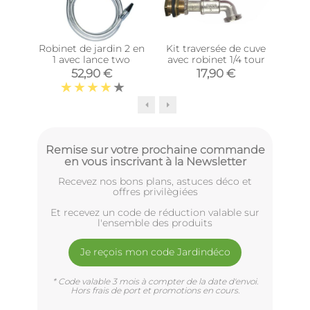
Robinet de jardin 2 en
Kit traversée de cuve
1 avec lance two
avec robinet 1/4 tour
femel
52,90 €
17,90 €
Remise sur votre prochaine commande
en vous inscrivant à la Newsletter
Recevez nos bons plans, astuces déco et
offres privilègiées
Et recevez un code de réduction valable sur
l'ensemble des produits
Je reçois mon code Jardindéco
* Code valable 3 mois à compter de la date d'envoi.
Hors frais de port et promotions en cours.