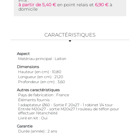
Prix :
à partir de 5,40 €
en point relais et
6,90 €
à
domicile
CARACTÉRISTIQUES
Aspect
Matériau principal
Laiton
Dimensions
Hauteur (en cm)
10,80
Longueur (en cm)
21,20
Profondeur (en cm)
3,60
Autres caractéristiques
Pays de fabrication
France
Éléments fournis
1 adaptateur Ø60 - Sortie F 20x27 - 1 robinet 1/4 tour
Entrée M20x27 - sortie M20x27 1 rouleau de téflon pour
effectuer l'étanchéité
Livré en kit
Oui
Garantie
Durée (année)
2 ans