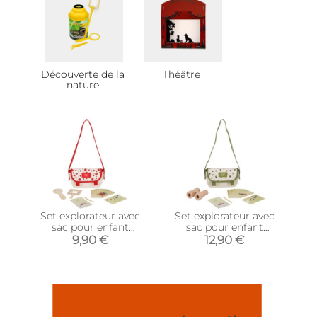
Découverte de la
Théâtre
nature
Set explorateur avec
Set explorateur avec
sac pour enfant
sac pour enfant
(Insectes)
(Oiseaux)
9,90 €
12,90 €