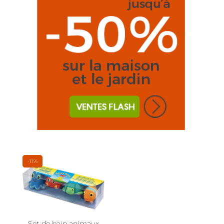
-11%
Set de bain animaux