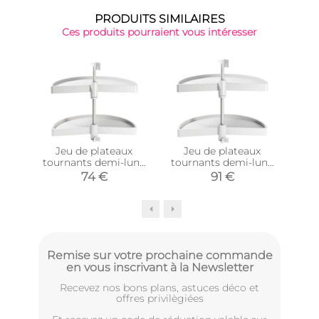
PRODUITS SIMILAIRES
Ces produits pourraient vous intéresser
Jeu de plateaux
Jeu de plateaux
Cad
tournants demi-lune
tournants demi-lune
en
blanc Shelvo
blanc Shelvo
74 €
91 €
(Plateaux de 65 cm)
(Plateaux de 75 cm)
Remise sur votre prochaine commande
en vous inscrivant à la Newsletter
Recevez nos bons plans, astuces déco et
offres privilègiées